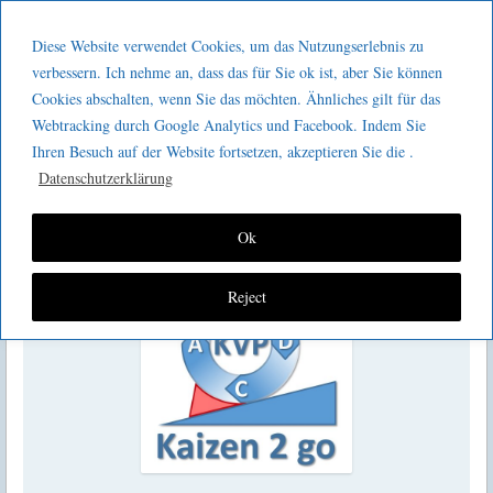
Menu
Skip to content
GeeMco :
Diese Website verwendet Cookies, um das Nutzungserlebnis zu
men
Götz Müller
verbessern. Ich nehme an, dass das für Sie ok ist, aber Sie können
Kaizen 2 go 210 :
Cookies abschalten, wenn Sie das möchten. Ähnliches gilt für das
Consulting
Webtracking durch Google Analytics und Facebook. Indem Sie
Krisenmanagementprozesse
Ihren Besuch auf der Website fortsetzen, akzeptieren Sie die .
Datenschutzerklärung
Ok
Reject