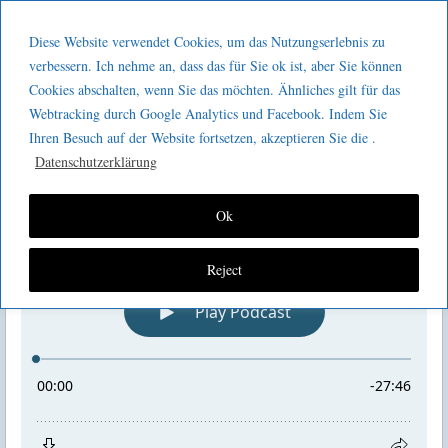
Menu
Skip to content
GeeMco :
Diese Website verwendet Cookies, um das Nutzungserlebnis zu
men
Götz Müller
verbessern. Ich nehme an, dass das für Sie ok ist, aber Sie können
Kaizen 2 go 271 : Remote-
Cookies abschalten, wenn Sie das möchten. Ähnliches gilt für das
Consulting
Webtracking durch Google Analytics und Facebook. Indem Sie
Führungsprozesse
Ihren Besuch auf der Website fortsetzen, akzeptieren Sie die .
Datenschutzerklärung
Ok
Reject