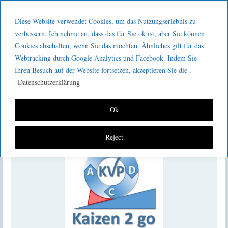
Menu
Skip to content
GeeMco :
Diese Website verwendet Cookies, um das Nutzungserlebnis zu
men
Götz Müller
verbessern. Ich nehme an, dass das für Sie ok ist, aber Sie können
Kaizen 2 go 276 : Produktion der
Cookies abschalten, wenn Sie das möchten. Ähnliches gilt für das
Consulting
Webtracking durch Google Analytics und Facebook. Indem Sie
Zukunft, Zukunft der Produktion
Ihren Besuch auf der Website fortsetzen, akzeptieren Sie die .
Datenschutzerklärung
Ok
Reject