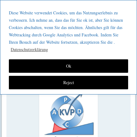
Menu
Skip to content
GeeMco :
Diese Website verwendet Cookies, um das Nutzungserlebnis zu
men
Götz Müller
verbessern. Ich nehme an, dass das für Sie ok ist, aber Sie können
Kaizen 2 go 296 : Portfolio-
Cookies abschalten, wenn Sie das möchten. Ähnliches gilt für das
Consulting
Webtracking durch Google Analytics und Facebook. Indem Sie
Priorisierungen und der Transfer in den
Ihren Besuch auf der Website fortsetzen, akzeptieren Sie die .
Lean-Kontext
Datenschutzerklärung
Ok
Reject