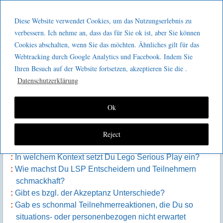
Menu
Skip to content
GeeMco :
Diese Website verwendet Cookies, um das Nutzungserlebnis zu
men
Götz Müller
verbessern. Ich nehme an, dass das für Sie ok ist, aber Sie können
Kaizen 2 go 313 : Lego Serious Play
Cookies abschalten, wenn Sie das möchten. Ähnliches gilt für das
Consulting
Webtracking durch Google Analytics und Facebook. Indem Sie
Ihren Besuch auf der Website fortsetzen, akzeptieren Sie die .
Datenschutzerklärung
Inhalt der Episode:
Ok
Was war für Dich der Impuls mit Aspekten außerhalb
rein (produktions)technischer Themen zu beschäftigen?
Was war dann der Grund, Lego Serious Play
Reject
auszuwählen?
In welchem Kontext setzt Du Lego Serious Play ein?
Wie machst Du LSP Entscheidern und Teilnehmern
schmackhaft?
Gibt es bzgl. der Akzeptanz Unterschiede?
Gab es schonmal Teilnehmerreaktionen, die Du so
situations- oder personenbezogen nicht erwartet