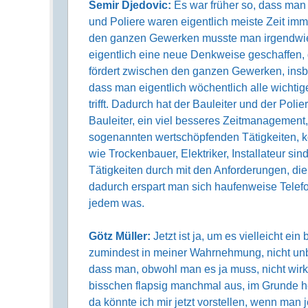
Semir Djedovic:
Es war früher so, dass man 
und Poliere waren eigentlich meiste Zeit im
den ganzen Gewerken musste man irgendwie
eigentlich eine neue Denkweise geschaffen, 
fördert zwischen den ganzen Gewerken, insbe
dass man eigentlich wöchentlich alle wicht
trifft. Dadurch hat der Bauleiter und der Poli
Bauleiter, ein viel besseres Zeitmanagement, 
sogenannten wertschöpfenden Tätigkeiten, k
wie Trockenbauer, Elektriker, Installateur s
Tätigkeiten durch mit den Anforderungen, di
dadurch erspart man sich haufenweise Telefo
jedem was.
Götz Müller:
Jetzt ist ja, um es vielleicht ei
zumindest in meiner Wahrnehmung, nicht unbe
dass man, obwohl man es ja muss, nicht wirk
bisschen flapsig manchmal aus, im Grunde he
da könnte ich mir jetzt vorstellen, wenn man 