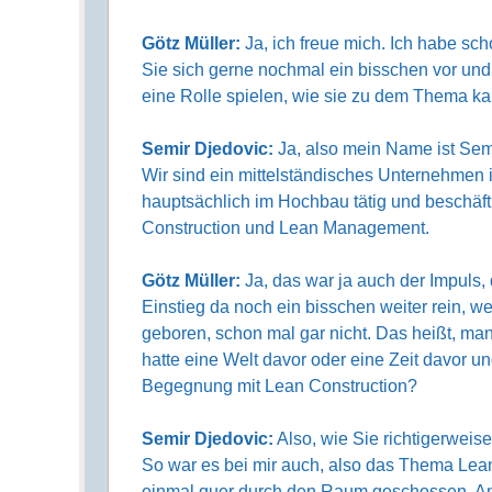
Götz Müller:
Ja, ich freue mich. Ich habe sch
Sie sich gerne nochmal ein bisschen vor und 
eine Rolle spielen, wie sie zu dem Thema k
Semir Djedovic:
Ja, also mein Name ist Semi
Wir sind ein mittelständisches Unternehmen in
hauptsächlich im Hochbau tätig und beschäf
Construction und Lean Management.
Götz Müller:
Ja, das war ja auch der Impuls,
Einstieg da noch ein bisschen weiter rein, w
geboren, schon mal gar nicht. Das heißt, m
hatte eine Welt davor oder eine Zeit davor u
Begegnung mit Lean Construction?
Semir Djedovic:
Also, wie Sie richtigerwei
So war es bei mir auch, also das Thema Lean
einmal quer durch den Raum geschossen. An