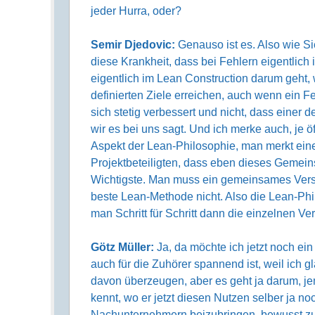
jeder Hurra, oder?
Semir Djedovic:
Genauso ist es. Also wie S
diese Krankheit, dass bei Fehlern eigentlich 
eigentlich im Lean Construction darum geh
definierten Ziele erreichen, auch wenn ein F
sich stetig verbessert und nicht, dass einer
wir es bei uns sagt. Und ich merke auch, je 
Aspekt der Lean-Philosophie, man merkt ei
Projektbeteiligten, dass eben dieses Gemein
Wichtigste. Man muss ein gemeinsames Verstä
beste Lean-Methode nicht. Also die Lean-Phi
man Schritt für Schritt dann die einzelnen V
Götz Müller:
Ja, da möchte ich jetzt noch ei
auch für die Zuhörer spannend ist, weil ich 
davon überzeugen, aber es geht ja darum, j
kennt, wo er jetzt diesen Nutzen selber ja no
Nachunternehmern beizubringen, bewusst zu