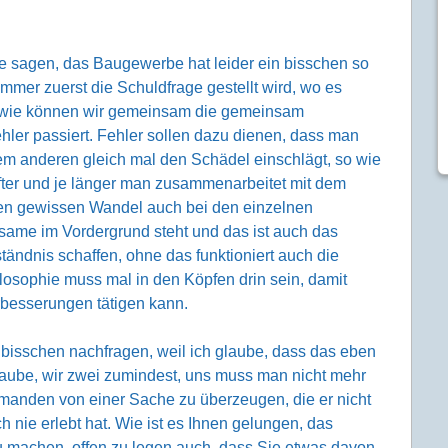
ie sagen, das Baugewerbe hat leider ein bisschen so
immer zuerst die Schuldfrage gestellt wird, wo es
t, wie können wir gemeinsam die gemeinsam
ehler passiert. Fehler sollen dazu dienen, dass man
 dem anderen gleich mal den Schädel einschlägt, so wie
öfter und je länger man zusammenarbeitet mit dem
nen gewissen Wandel auch bei den einzelnen
same im Vordergrund steht und das ist auch das
ndnis schaffen, ohne das funktioniert auch die
losophie muss mal in den Köpfen drin sein, damit
erbesserungen tätigen kann.
n bisschen nachfragen, weil ich glaube, dass das eben
glaube, wir zwei zumindest, uns muss man nicht mehr
emanden von einer Sache zu überzeugen, die er nicht
ch nie erlebt hat. Wie ist es Ihnen gelungen, das
 machen, offen zu legen auch, dass Sie etwas davon