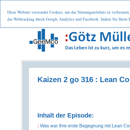
Menu
Skip to content
Start
Leistung
Nutzen
Über mic
Diese Website verwendet Cookies, um das Nutzungserlebnis zu verbessern. 
das Webtracking durch Google Analytics und Facebook. Indem Sie Ihren Be
Prozesse . Systematisch . Kontinuierlich . Verbes
Kaizen 2 go 316 : Lean Co
Inhalt der Episode:
Was war Ihre erste Begegnung mit Lean Co