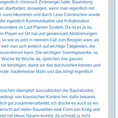
eigentlich chronisch Zeitmangel hatte. Bauleitung
mer überfordert, deswegen, wenn man eigentlich mit
 zurechtkommen und durch Lean Construction wurde
die eigentlich Kommunikation und Kollaboration
sondere im Last Planner System. Da ist es ja so,
igen Player vor Ort hat und gemeinsam Abstimmungen
er, so wie es jetzt in meinem Fall zum Beispiel wäre als
weil man sich wirklich auf wichtige Tätigkeiten, die
onzentrieren kann. Die wichtigen Stammgewerke, so
ind Woche für Woche da, sprechen ihre ganzen
e sie benötigen, damit sie das durchziehen können und
nate, haufenweise Mails und das bringt eigentlich
n bisschen überspitzt auszudrücken die Bauindustrie,
dingt, von klassischen Kontext her, dafür bekannt,
lich gut zusammenarbeitet, ich drücke es auch so ein
rrscht auf vielen Baustellen eine Form von Krieg und
jetzt mit etwas Neuem kommt, da schreibt ja nicht