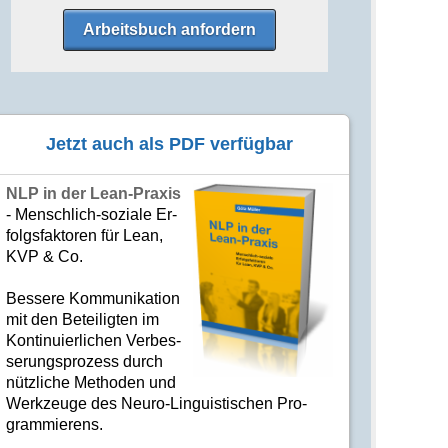
Arbeitsbuch anfordern
Jetzt auch als PDF verfügbar
NLP in der Lean-Praxis
- Mensch­lich-soziale Er­
folgs­fak­to­ren für Lean,
KVP & Co.
Bes­se­re Kom­­mu­­ni­ka­tion
mit den Betei­lig­ten im
Kon­ti­nuier­li­chen Ver­bes­
se­rungs­­pro­­zess durch
nütz­­liche Me­­tho­­den und
Werk­­zeuge des Neuro-Linguis­­ti­schen Pro­­
gram­­mie­­rens.