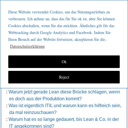
Menu
Skip to content
GeeMco :
Diese Website verwendet Cookies, um das Nutzungserlebnis zu
men
Götz Müller
verbessern. Ich nehme an, dass das für Sie ok ist, aber Sie können
Kaizen 2 go 321 : Lean als Brücke
Cookies abschalten, wenn Sie das möchten. Ähnliches gilt für das
Consulting
Webtracking durch Google Analytics und Facebook. Indem Sie
zwischen IT und Produktion
Ihren Besuch auf der Website fortsetzen, akzeptieren Sie die .
Datenschutzerklärung
Inhalt der Episode:
Ok
An welcher Stelle gibt es Gräben zwischen der IT und
Reject
der Produktion?
Was sind die Folgen dieser Gräben?
Warum jetzt gerade Lean diese Brücke schlagen, wenn
es doch aus der Produktion kommt?
Was ist eigentlich ITIL und warum kann es hilfreich sein,
da mal reinzuschauen?
Warum hat es so lange gedauert, bis Lean & Co. in der
IT angekommen sind?