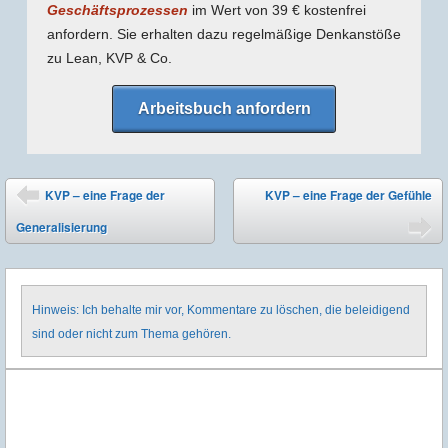
Geschäfts­prozessen
im Wert von 39 € kostenfrei
anfordern. Sie erhalten dazu regel­mäßige Denk­anstöße
zu Lean, KVP & Co.
Arbeitsbuch anfordern
Post navigation
KVP – eine Frage der
KVP – eine Frage der Gefühle
⬅
Generalisierung
➡
Hinweis: Ich behalte mir vor, Kommentare zu löschen, die beleidigend
sind oder nicht zum Thema gehören.