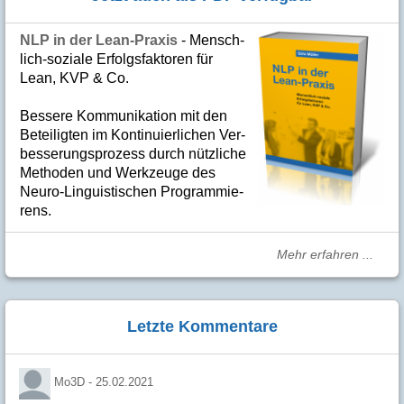
NLP in der Lean-Praxis
- Mensch­
lich-soziale Er­folgs­fak­to­ren für
Lean, KVP & Co.
Bes­se­re Kom­­mu­­ni­ka­tion mit den
Betei­lig­ten im Kon­ti­nuier­li­chen Ver­
bes­se­rungs­­pro­­zess durch nütz­­liche
Me­­tho­­den und Werk­­zeuge des
Neuro-Linguis­­ti­schen Pro­­gram­­mie­­
rens.
Mehr erfahren ...
Letzte Kommentare
Mo3D -
25.02.2021