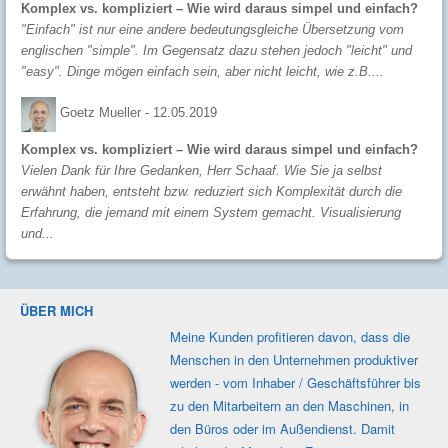
Komplex vs. kompliziert – Wie wird daraus simpel und einfach?
"Einfach" ist nur eine andere bedeutungsgleiche Übersetzung vom
englischen "simple". Im Gegensatz dazu stehen jedoch "leicht" und
"easy". Dinge mögen einfach sein, aber nicht leicht, wie z.B....
Goetz Mueller -
12.05.2019
Komplex vs. kompliziert – Wie wird daraus simpel und einfach?
Vielen Dank für Ihre Gedanken, Herr Schaaf. Wie Sie ja selbst
erwähnt haben, entsteht bzw. reduziert sich Komplexität durch die
Erfahrung, die jemand mit einem System gemacht. Visualisierung
und...
ÜBER MICH
Meine Kunden profi­tieren davon, dass die
Men­schen in den Unter­nehmen produk­tiver
werden - vom Inhaber / Geschäfts­führer bis
zu den Mit­ar­beitern an den Maschi­nen, in
den Büros oder im Außen­dienst. Damit