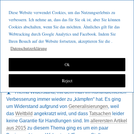
Menu
Skip to content
GeeMco :
Diese Website verwendet Cookies, um das Nutzungserlebnis zu
men
Götz Müller
verbessern. Ich nehme an, dass das für Sie ok ist, aber Sie können
KVP – eine (letzte?) Frage des
Cookies abschalten, wenn Sie das möchten. Ähnliches gilt für das
Consulting
Widerstands
Webtracking durch Google Analytics und Facebook. Indem Sie
Ihren Besuch auf der Website fortsetzen, akzeptieren Sie die .
Datenschutzerklärung
Ok
Reject
I
n den letzten Artikeln dreht sich einiges um das
Thema Widerstand, mit dem man im Kontinuierlichen
Verbesserung immer wieder zu „kämpfen“ hat. Es ging
um Widerstand aufgrund von
Generalisierungen
, weil
das
Weltbild
angekratzt wird, und dass
Tatsachen
leider
keine Garantie für Handlungen sind. Im
allerersten Artikel
aus 2015
zu diesem Thema ging es um ein paar