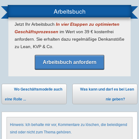
Arbeitsbuch
Jetzt Ihr Arbeitsbuch
In vier Etappen zu optimierten
Geschäfts­prozessen
im Wert von 39 € kostenfrei
anfordern. Sie erhalten dazu regel­mäßige Denk­anstöße
zu Lean, KVP & Co.
Arbeitsbuch anfordern
Post navigation
Wo Geschäftsmodelle auch
Was kann und darf es bei Lean
⬅
eine Rolle ...
nie geben?
➡
Hinweis: Ich behalte mir vor, Kommentare zu löschen, die beleidigend
sind oder nicht zum Thema gehören.