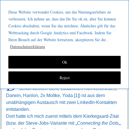
Menu
Skip to content
GeeMco :
Diese Website verwendet Cookies, um das Nutzungserlebnis zu
men
Götz Müller
verbessern. Ich nehme an, dass das für Sie ok ist, aber Sie können
Was Kierkegaard schon von
Cookies abschalten, wenn Sie das möchten. Ähnliches gilt für das
Consulting
Lean wusste
Webtracking durch Google Analytics und Facebook. Indem Sie
Ihren Besuch auf der Website fortsetzen, akzeptieren Sie die .
Datenschutzerklärung
Ok
Reject
D
er Impuls zu diesem Artikel (in einer mittlerweile
schon kleinen Serie zusammen mit Archimedes,
Darwin, Hanlon, 2x Moltke, Yoda [1]) ist aus dem
unabhängigen Austausch mit zwei LinkedIn-Kontakten
entstanden.
Dort hatte ich mich zuerst mittels dem Kierkegaard-Zitat
(bzw. der Steve-Jobs-Variante mit „
Connecting the Dots
„,