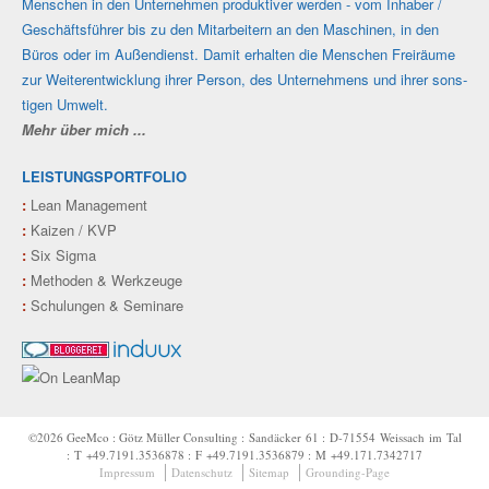
Men­schen in den Unter­nehmen produk­tiver werden - vom Inhaber /
Geschäfts­führer bis zu den Mit­ar­beitern an den Maschi­nen, in den
Büros oder im Außen­dienst. Damit erhalten die Men­schen Frei­räume
zur Weiter­ent­wicklung ihrer Person, des Unter­nehmens und ihrer sons­
tigen Umwelt.
Mehr über mich ...
LEISTUNGSPORTFOLIO
:
Lean Management
:
Kaizen / KVP
:
Six Sigma
:
Methoden & Werkzeuge
:
Schulungen & Seminare
©2026 GeeMco : Götz Müller Consulting : Sandäcker 61 : D‑71554 Weissach im Tal
: T +49.7191.3536878 : F +49.7191.3536879 : M +49.171.7342717
Impressum
Datenschutz
Sitemap
Grounding-Page