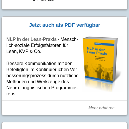
Jetzt auch als PDF verfügbar
NLP in der Lean-Praxis
- Mensch­
lich-soziale Er­folgs­fak­to­ren für
Lean, KVP & Co.
Bes­se­re Kom­­mu­­ni­ka­tion mit den
Betei­lig­ten im Kon­ti­nuier­li­chen Ver­
bes­se­rungs­­pro­­zess durch nütz­­liche
Me­­tho­­den und Werk­­zeuge des
Neuro-Linguis­­ti­schen Pro­­gram­­mie­­
rens.
Mehr erfahren ...