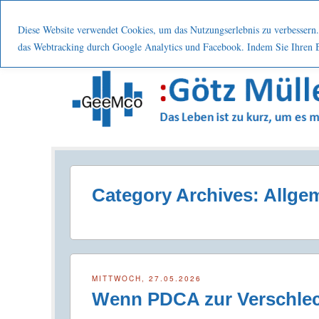
Menu
Skip to content
Start
Leistung
Nutzen
Über mic
Diese Website verwendet Cookies, um das Nutzungserlebnis zu verbessern. 
das Webtracking durch Google Analytics und Facebook. Indem Sie Ihren Be
Prozesse . Systematisch . Kontinuierlich . Verbes
Category Archives:
Allge
MITTWOCH, 27.05.2026
Wenn PDCA zur Verschlec