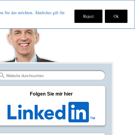
nn Sie das möchten. Ähnliches gilt für
Reject
Ok
Fan
Verbinden
RSS-
werden
auf
Feed
auf
LinkedIn
abonniere
Facebook
Search
Folgen Sie mir hier