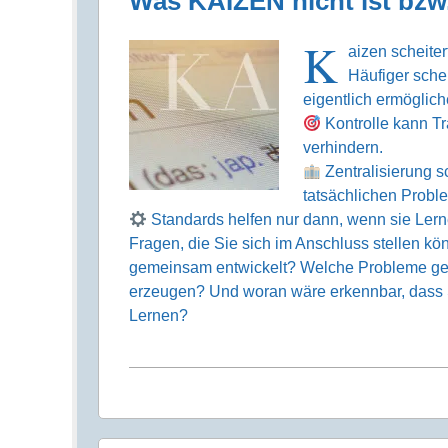
Was KAIZEN nicht ist bzw.
K
aizen scheite
Häufiger sche
eigentlich ermöglich
Kontrolle kann Tr
verhindern.
Zentralisierung s
tatsächlichen Probl
Standards helfen nur dann, wenn sie Lerne
Fragen, die Sie sich im Anschluss stellen k
gemeinsam entwickelt? Welche Probleme gelt
erzeugen? Und woran wäre erkennbar, dass S
Lernen?