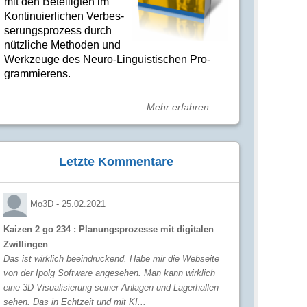
mit den Betei­lig­ten im
Kon­ti­nuier­li­chen Ver­bes­
se­rungs­­pro­­zess durch
nütz­­liche Me­­tho­­den und
Werk­­zeuge des Neuro-Linguis­­ti­schen Pro­­
gram­­mie­­rens.
Mehr erfahren ...
Letzte Kommentare
Mo3D -
25.02.2021
Kaizen 2 go 234 : Planungsprozesse mit digitalen
Zwillingen
Das ist wirklich beeindruckend. Habe mir die Webseite
von der Ipolg Software angesehen. Man kann wirklich
eine 3D-Visualisierung seiner Anlagen und Lagerhallen
sehen. Das in Echtzeit und mit KI...