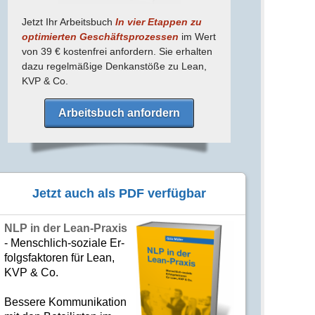
Jetzt Ihr Arbeitsbuch
In vier Etappen zu
optimierten Geschäfts­prozessen
im Wert
von 39 € kostenfrei anfordern. Sie erhalten
dazu regel­mäßige Denk­anstöße zu Lean,
KVP & Co.
Arbeitsbuch anfordern
Jetzt auch als PDF verfügbar
NLP in der Lean-Praxis
- Mensch­lich-soziale Er­
folgs­fak­to­ren für Lean,
KVP & Co.
Bes­se­re Kom­­mu­­ni­ka­tion