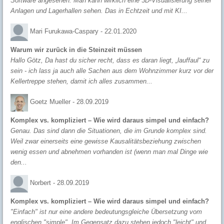
Software angesehen. Man kann wirklich eine 3D-Visualisierung seiner
Anlagen und Lagerhallen sehen. Das in Echtzeit und mit KI...
Mari Furukawa-Caspary -
22.01.2020
Warum wir zurück in die Steinzeit müssen
Hallo Götz, Da hast du sicher recht, dass es daran liegt, „lauffaul“ zu
sein - ich lass ja auch alle Sachen aus dem Wohnzimmer kurz vor der
Kellertreppe stehen, damit ich alles zusammen...
Goetz Mueller -
28.09.2019
Komplex vs. kompliziert – Wie wird daraus simpel und einfach?
Genau. Das sind dann die Situationen, die im Grunde komplex sind.
Weil zwar einerseits eine gewisse Kausalitätsbeziehung zwischen
wenig essen und abnehmen vorhanden ist (wenn man mal Dinge wie
den...
Norbert -
28.09.2019
Komplex vs. kompliziert – Wie wird daraus simpel und einfach?
"Einfach" ist nur eine andere bedeutungsgleiche Übersetzung vom
englischen "simple". Im Gegensatz dazu stehen jedoch "leicht" und