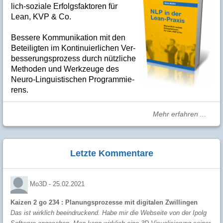
lich-soziale Er­folgs­fak­to­ren für
Lean, KVP & Co.
Bes­se­re Kom­­mu­­ni­ka­tion mit den
Betei­lig­ten im Kon­ti­nuier­li­chen Ver­
bes­se­rungs­­pro­­zess durch nütz­­liche
Me­­tho­­den und Werk­­zeuge des
Neuro-Linguis­­ti­schen Pro­­gram­­mie­­
rens.
Mehr erfahren ...
Letzte Kommentare
Mo3D -
25.02.2021
Kaizen 2 go 234 : Planungsprozesse mit digitalen Zwillingen
Das ist wirklich beeindruckend. Habe mir die Webseite von der Ipolg