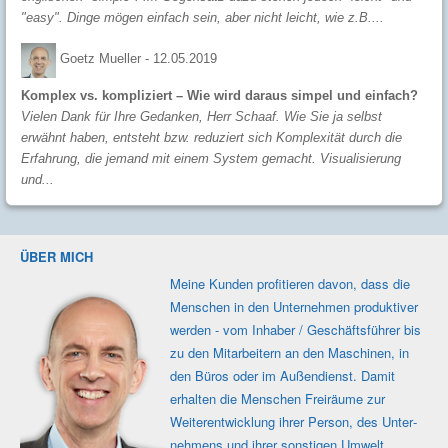
"easy". Dinge mögen einfach sein, aber nicht leicht, wie z.B....
Goetz Mueller -
12.05.2019
Komplex vs. kompliziert – Wie wird daraus simpel und einfach?
Vielen Dank für Ihre Gedanken, Herr Schaaf. Wie Sie ja selbst
erwähnt haben, entsteht bzw. reduziert sich Komplexität durch die
Erfahrung, die jemand mit einem System gemacht. Visualisierung
und...
ÜBER MICH
Meine Kunden profi­tieren davon, dass die
Men­schen in den Unter­nehmen produk­tiver
werden - vom Inhaber / Geschäfts­führer bis
zu den Mit­ar­beitern an den Maschi­nen, in
den Büros oder im Außen­dienst. Damit
erhalten die Men­schen Frei­räume zur
Weiter­ent­wicklung ihrer Person, des Unter­
nehmens und ihrer sons­tigen Umwelt.